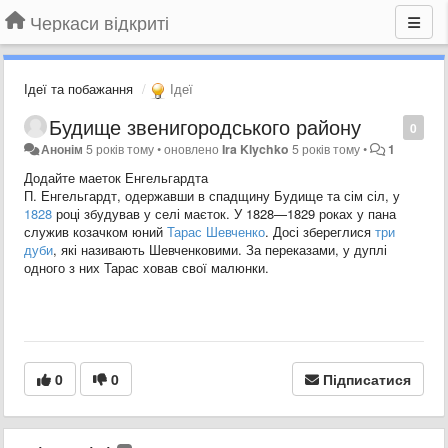
Черкаси відкриті
Ідеї та побажання
Ідеї
Будище звенигородського району
0
Анонім
5 років тому
•
оновлено
Ira Klychko
5 років тому
•
1
Додайте маеток Енгельгардта
П. Енгельгардт, одержавши в спадщину Будище та сім сіл, у
1828
році збудував у селі маєток. У 1828—1829 роках у пана
служив козачком юний
Тарас Шевченко
. Досі збереглися
три
дуби
, які називають Шевченковими. За переказами, у дуплі
одного з них Тарас ховав свої малюнки.
0
0
Підписатися